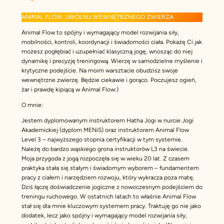
ANIMAL FLOW: UWOLNIJ WEWNĘTRZNEGO ZWIERZA
Animal Flow to spójny i wymagający model rozwijania siły,
mobilności, kontroli, koordynacji i świadomości ciała. Pokażę Ci jak
możesz pogłębiać i uzupełniać klasyczną jogę, wnosząc do niej
dynamikę i precyzję treningową. Wierzę w samodzielne myślenie i
krytyczne podejście. Na moim warsztacie obudzisz swoje
wewnętrzne zwierzę. Będzie ciekawie i gorąco. Poczujesz ogień,
żar i prawdę kipiącą w Animal Flow:)
O mnie:
Jestem dyplomowanym instruktorem Hatha Jogi w nurcie Jogi
Akademickiej (dyplom MENiS) oraz instruktorem Animal Flow
Level 3 – najwyższego stopnia certyfikacji w tym systemie.
Należę do bardzo wąskiego grona instruktorów L3 na świecie.
Moja przygoda z jogą rozpoczęła się w wieku 20 lat. Z czasem
praktyka stała się stałym i świadomym wyborem – fundamentem
pracy z ciałem i narzędziem rozwoju, który wykracza poza matę.
Dziś łączę doświadczenie jogiczne z nowoczesnym podejściem do
treningu ruchowego. W ostatnich latach to właśnie Animal Flow
stał się dla mnie kluczowym systemem pracy. Traktuję go nie jako
dodatek, lecz jako spójny i wymagający model rozwijania siły,