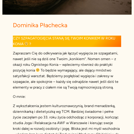
Dominika Płachecka
CZY SZPAGATOGIĘCIA STANĄ SIĘ TWOIM KONIKIEM W ROKU
KONIA
?
Zapraszam Cię do odkrywania jak łączyć wygięcia ze szpagatami,
nawet jeśli nie są dziś one Twoim „konikiem”. Nomen omen – z
okazji roku Ognistego Konia – wpleciemy również do praktyki
pozycję konia
To będzie wymagający, ale dający mnóstwo
satysfakcji warsztat. Będziemy pogłębiać wygięcia i zakresy w
szpagacie, ale spokojnie – każdy się odnajdzie nawet jeśli dziś te
elementy w pracy z ciałem nie są Twoją najmocniejszą stroną.
O mnie:
Z wykształcenia jestem kulturoznawczynią, brand menadżerką,
dziennikarką i dietetyczką wg TCM. Bardziej świadome i pełne
życie zaczęłam po 33. roku życia odchodząc z korporacji, kończąc
studia Joga i Relaksacja na AWF w Warszawie i kierując swoje
kroki dalej w rozwój osobisty i jogę. Bliska jest mi myśl wschodnia