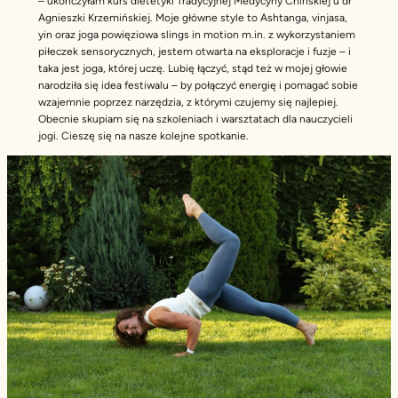
– ukończyłam kurs dietetyki Tradycyjnej Medycyny Chińskiej u dr
Agnieszki Krzemińskiej. Moje główne style to Ashtanga, vinjasa,
yin oraz joga powięziowa slings in motion m.in. z wykorzystaniem
piłeczek sensorycznych, jestem otwarta na eksploracje i fuzje – i
taka jest joga, której uczę. Lubię łączyć, stąd też w mojej głowie
narodziła się idea festiwalu – by połączyć energię i pomagać sobie
wzajemnie poprzez narzędzia, z którymi czujemy się najlepiej.
Obecnie skupiam się na szkoleniach i warsztatach dla nauczycieli
jogi. Cieszę się na nasze kolejne spotkanie.