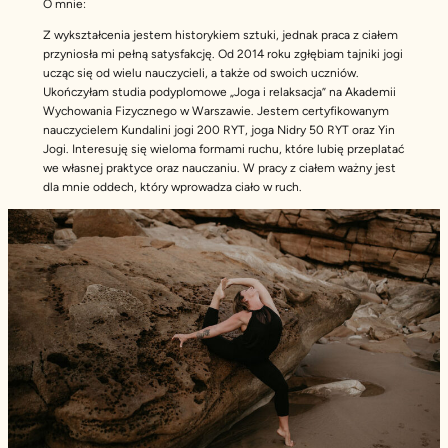
O mnie:
Z wykształcenia jestem historykiem sztuki, jednak praca z ciałem
przyniosła mi pełną satysfakcję. Od 2014 roku zgłębiam tajniki jogi
ucząc się od wielu nauczycieli, a także od swoich uczniów.
Ukończyłam studia podyplomowe „Joga i relaksacja” na Akademii
Wychowania Fizycznego w Warszawie. Jestem certyfikowanym
nauczycielem Kundalini jogi 200 RYT, joga Nidry 50 RYT oraz Yin
Jogi. Interesuję się wieloma formami ruchu, które lubię przeplatać
we własnej praktyce oraz nauczaniu. W pracy z ciałem ważny jest
dla mnie oddech, który wprowadza ciało w ruch.