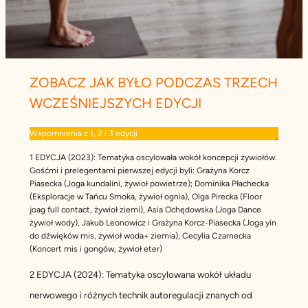
ZOBACZ JAK BYŁO PODCZAS TRZECH
WCZEŚNIEJSZYCH EDYCJI
Wspomnienia z 1, 2 i 3 edycji
1 EDYCJA (2023): Tematyka oscylowała wokół koncepcji żywiołów.
Gośćmi i prelegentami pierwszej edycji byli: Grażyna Korcz
Piasecka (Joga kundalini, żywioł powietrze); Dominika Płachecka
(Eksploracje w Tańcu Smoka, żywioł ognia), Olga Pirecka (Floor
joag full contact, żywioł ziemi), Asia Ochędowska (Joga Dance
żywioł wody), Jakub Leonowicz i Grażyna Korcz-Piasecka (Joga yin
do dźwięków mis, żywioł woda+ ziemia), Cecylia Czarnecka
(Koncert mis i gongów, żywioł eter)
2 EDYCJA (2024): Tematyka oscylowana wokół układu
nerwowego i różnych technik autoregulacji znanych od