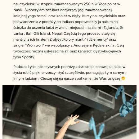
nauczycielski w stopniu zaawansowanym 250 h w Yoga point w
Nasik. Skończyłam też kurs dotyczący jogi zaawansowanej,
kolejnej yoga terapii oraz kobiet w ciąży. Kursy nauczycielskie oraz
doświadczenia z podróży po Indiach poprowadziły ja naturalna
ścieżka do uczenia ludzi w wielu miejscach na ziemi : Tajlandia, Sri
Lanka , Bali, Gili Island, Nepal. Częścią tego procesu stały się
mantry, a ich finałem 2 płyty „Kolory mantr” i „Elementy” oraz
singiel “Won wolf” we współpracy z Andrzejem Kędzierskim . Całą
twórczość można usłyszeć na YT oraz kanałach dystrybucyjnych
typu Spotify.
Podczas tych intensywnych podróży zdała sobie sprawę ze chce w
życiu robić piękne rzeczy : żyć szczęśliwie, pomagając tym samym
innym ludziom. Cieszę się na nasze spotkanie i że Was usłyszę