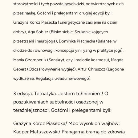
starożytności i tych powstających dziś, potwierdzanych dziś
przez naukę. Gośćmi i prelegentami drugiej edycji byli:
Grażyna Korcz Piasecka (Energetyczne zasilenie na dzień
dobry), Aga Sobisz (Blisko siebie. Szukanie kojących
przestrzeni i neurojoga), Dominika Płachecka (Balanse: w
drodze do równowagi: koncepcja yin i yang w praktyce jogi),
Mania Czomperlik (Sanskryt, czyli melodia kosmosu), Magda
Gebert (Odczarowywanie wygięć), Artur Chruszcz (Łagodne
wydłużenie. Regulacja układu nerwowego).
3 edycja: Tematyka: Jestem tchnieniem! O
poszukiwaniach subtelności osadzonej w
teraźniejszności. Gośćmi i prelegentami byli:
Grażyna Korcz Piasecka/ Moc wysokich wajbów;
Kacper Matuszewski/ Pranajama bramą do zdrowia