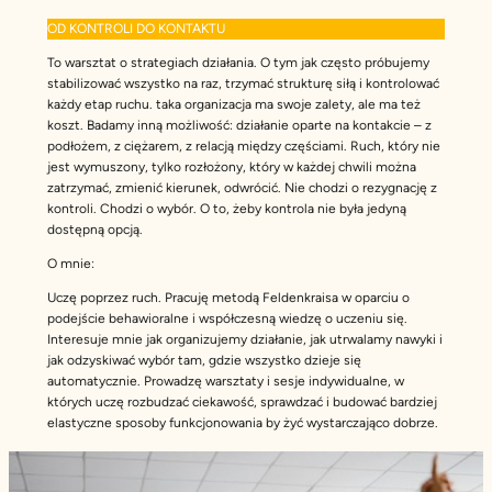
OD KONTROLI DO KONTAKTU
To warsztat o strategiach działania. O tym jak często próbujemy
stabilizować wszystko na raz, trzymać strukturę siłą i kontrolować
każdy etap ruchu. taka organizacja ma swoje zalety, ale ma też
koszt. Badamy inną możliwość: działanie oparte na kontakcie – z
podłożem, z ciężarem, z relacją między częściami. Ruch, który nie
jest wymuszony, tylko rozłożony, który w każdej chwili można
zatrzymać, zmienić kierunek, odwrócić. Nie chodzi o rezygnację z
kontroli. Chodzi o wybór. O to, żeby kontrola nie była jedyną
dostępną opcją.
O mnie:
Uczę poprzez ruch. Pracuję metodą Feldenkraisa w oparciu o
podejście behawioralne i współczesną wiedzę o uczeniu się.
Interesuje mnie jak organizujemy działanie, jak utrwalamy nawyki i
jak odzyskiwać wybór tam, gdzie wszystko dzieje się
automatycznie. Prowadzę warsztaty i sesje indywidualne, w
których uczę rozbudzać ciekawość, sprawdzać i budować bardziej
elastyczne sposoby funkcjonowania by żyć wystarczająco dobrze.