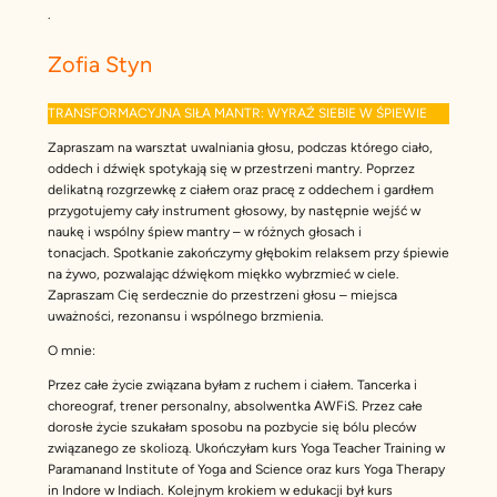
.
Zofia Styn
TRANSFORMACYJNA SIŁA MANTR: WYRAŹ SIEBIE W ŚPIEWIE
Zapraszam na warsztat uwalniania głosu, podczas którego ciało,
oddech i dźwięk spotykają się w przestrzeni mantry. Poprzez
delikatną rozgrzewkę z ciałem oraz pracę z oddechem i gardłem
przygotujemy cały instrument głosowy, by następnie wejść w
naukę i wspólny śpiew mantry – w różnych głosach i
tonacjach. Spotkanie zakończymy głębokim relaksem przy śpiewie
na żywo, pozwalając dźwiękom miękko wybrzmieć w ciele.
Zapraszam Cię serdecznie do przestrzeni głosu – miejsca
uważności, rezonansu i wspólnego brzmienia.
O mnie:
Przez całe życie związana byłam z ruchem i ciałem. Tancerka i
choreograf, trener personalny, absolwentka AWFiS. Przez całe
dorosłe życie szukałam sposobu na pozbycie się bólu pleców
związanego ze skoliozą. Ukończyłam kurs Yoga Teacher Training w
Paramanand Institute of Yoga and Science oraz kurs Yoga Therapy
in Indore w Indiach. Kolejnym krokiem w edukacji był kurs