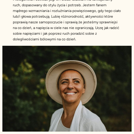
ruch, dopasowany do stylu życia i potrzeb. Jestem fanem
mądrego wzmacniania i rozluźniania powięziowego, gdy tego ciało
lub/i głowa potrzebują. Lubię różnorodność, aktywności które
poprawią nasze samopoczucie i sprawią że jesteśmy sprawniejsi
na co dzień, a napięcia w ciele nas nie ograniczają. Uczę jak radzić
sobie napięciami i jak poprzez ruch poradzić sobie z
dolegliwościami bólowymi na co dzień.