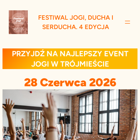
Przejdź
do
FESTIWAL JOGI, DUCHA I
treści
SERDUCHA. 4 EDYCJA
PRZYJDŹ NA NAJLEPSZY EVENT
JOGI W TRÓJMIEŚCIE
28 Czerwca 2026