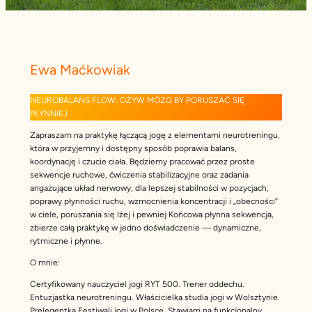
Ewa Maćkowiak
NEUROBALANS FLOW: OŻYW MÓZG BY PORUSZAĆ SIĘ
PŁYNNIEJ
Zapraszam na praktykę łączącą jogę z elementami neurotreningu,
która w przyjemny i dostępny sposób poprawia balans,
koordynację i czucie ciała. Będziemy pracować przez proste
sekwencje ruchowe, ćwiczenia stabilizacyjne oraz zadania
angażujące układ nerwowy, dla lepszej stabilności w pozycjach,
poprawy płynności ruchu, wzmocnienia koncentracji i „obecności”
w ciele, poruszania się lżej i pewniej Końcowa płynna sekwencja,
zbierze całą praktykę w jedno doświadczenie — dynamiczne,
rytmiczne i płynne.
O mnie:
Certyfikowany nauczyciel jogi RYT 500. Trener oddechu.
Entuzjastka neurotreningu. Właścicielka studia jogi w Wolsztynie.
Prelegentka Festiwali jogi w Polsce. Stawiam na funkcjonalny